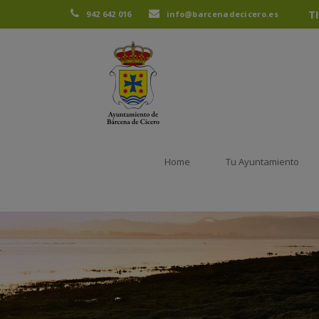
T
942 642 016
info@barcenadecicero.es
Home
Tu Ayuntamiento