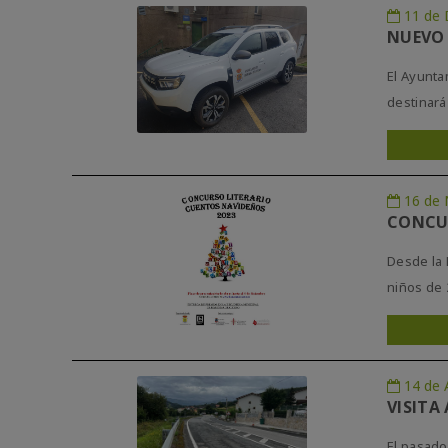
11 de 
NUEVO 
El Ayunta
destinará 
16 de 
CONCU
Desde la 
niños de 
14 de 
VISITA
El pasado