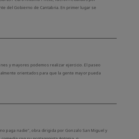
te del Gobierno de Cantabria. En primer lugar se
enes y mayores podemos realizar ejercicio. El paseo
cipalmente orientados para que la gente mayor pueda
í no paga nadie", obra dirigida por Gonzalo San Miguel y
 comedia con su protagonista Antonia, q ...