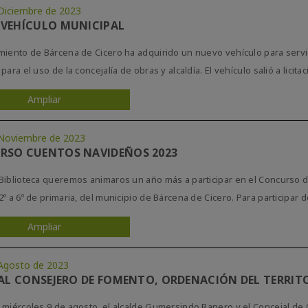
Diciembre de 2023
VEHÍCULO MUNICIPAL
miento de Bárcena de Cicero ha adquirido un nuevo vehículo para servi
para el uso de la concejalía de obras y alcaldía. El vehículo salió a licita
Ampliar
Noviembre de 2023
RSO CUENTOS NAVIDEÑOS 2023
Biblioteca queremos animaros un año más a participar en el Concurso 
2º a 6º de primaria, del municipio de Bárcena de Cicero. Para participar 
Ampliar
Agosto de 2023
 AL CONSEJERO DE FOMENTO, ORDENACIÓN DEL TERRIT
 miércoles 9 de agosto, el alcalde Gumersindo Ranero y el Concejal de 