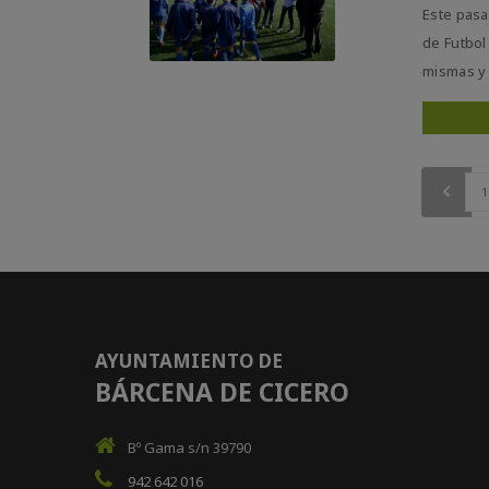
Este pasa
de Futbol
mismas y .
1
AYUNTAMIENTO DE
BÁRCENA DE CICERO
Bº Gama s/n 39790
942 642 016