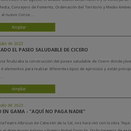
edia, Consejero de Fomento, Ordenación del Territorio y Medio Ambien
 al nuevo Conse ...
Ampliar
ulio de 2023
ZADO EL PASEO SALUDABLE DE CICERO
na finalizaba la construcción del paseo saludable de Cicero donde jóv
 6 elementos para realizar diferentes tipos de ejercicios y están prin
...
Ampliar
ulio de 2023
 EN GAMA - "AQUÍ NO PAGA NADIE"
íaTeatro Albricias de Cabezón de la Sal, nos hará reír con la obra "Aqu
or el dramaturgo italiano y Premio Nobel Dario Fo. Disfrutaremos de esta