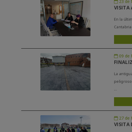
23 de 
VISITA
En la últ
Cantabria
09 de 
FINALI
La antigu
peligroso
...
27 de 
VISITA