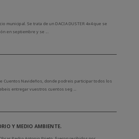
cio municipal. Se trata de un DACIA DUSTER 4x4 que se
ción en septiembre y se ...
de Cuentos Navideños, donde podreis participar todos los
debeis entregar vuestros cuentos seg ...
ORIO Y MEDIO AMBIENTE.
Obras Pedro Antonio Prieto, fueron recibidos por