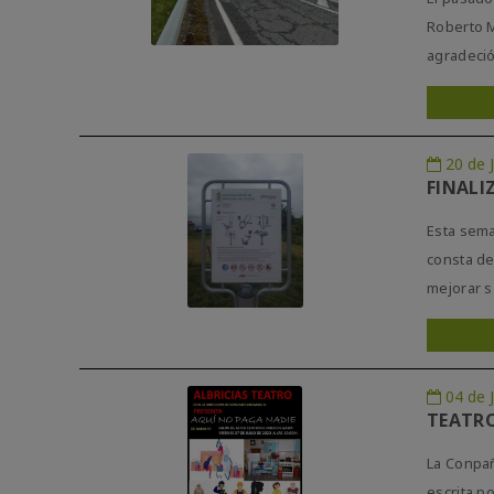
Roberto M
agradeció
20 de J
FINALI
Esta sema
consta de
mejorar s 
04 de J
TEATRO
La Conpañ
escrita p