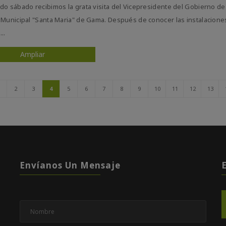
do sábado recibimos la grata visita del Vicepresidente del Gobierno de 
 Municipal "Santa Maria" de Gama. Después de conocer las instalaciones
..
Ampliar
2
3
4
5
6
7
8
9
10
11
12
13
Envíanos Un Mensaje