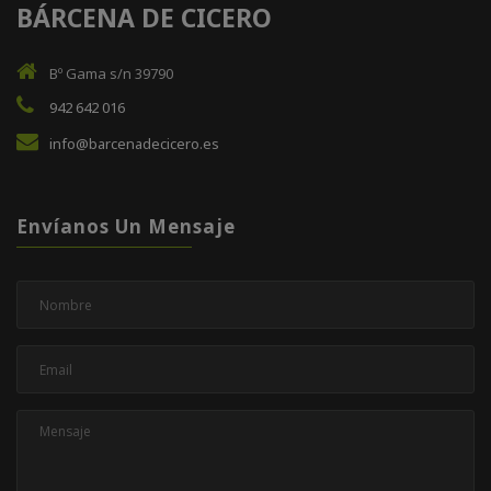
BÁRCENA DE CICERO
Bº Gama s/n 39790
942 642 016
info@barcenadecicero.es
Envíanos Un Mensaje