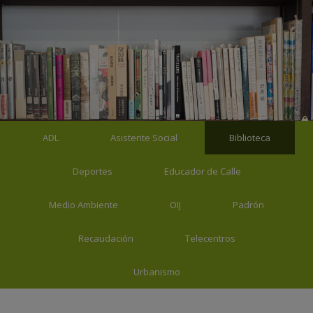
ADL
Asistente Social
Biblioteca
Deportes
Educador de Calle
Medio Ambiente
OIJ
Padrón
Recaudación
Telecentros
Urbanismo