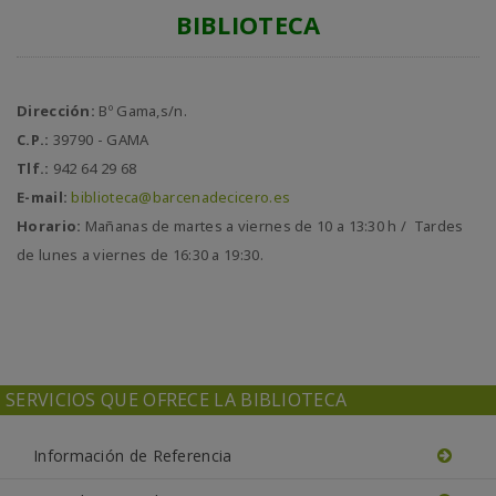
BIBLIOTECA
Dirección:
Bº Gama,s/n.
C.P.:
39790 - GAMA
Tlf.:
942 64 29 68
E-mail:
biblioteca@barcenadecicero.es
Horario:
Mañanas de martes a viernes de 10 a 13:30 h / Tardes
de lunes a viernes de 16:30 a 19:30.
SERVICIOS QUE OFRECE LA BIBLIOTECA
Información de Referencia