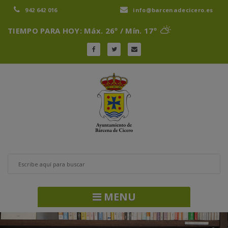
942 642 016
info@barcenadecicero.es
TIEMPO PARA HOY: Máx. 26º / Mín. 17º
MENU