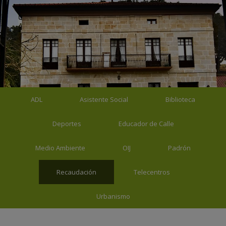
ADL
Asistente Social
Biblioteca
Deportes
Educador de Calle
Medio Ambiente
OIJ
Padrón
Recaudación
Telecentros
Urbanismo