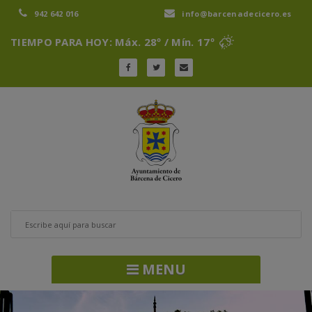
942 642 016
info@barcenadecicero.es
TIEMPO PARA HOY: Máx. 28º / Mín. 17º
MENU