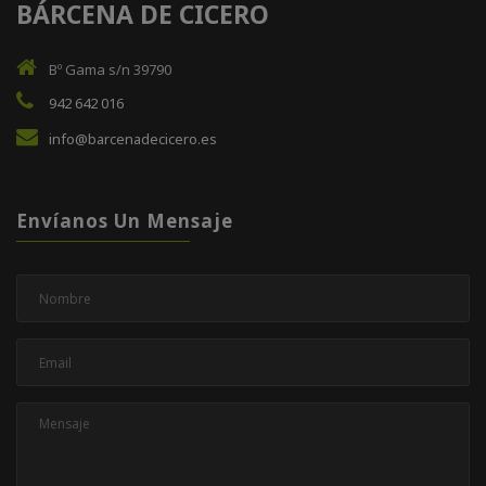
BÁRCENA DE CICERO
Bº Gama s/n 39790
942 642 016
info@barcenadecicero.es
Envíanos Un Mensaje