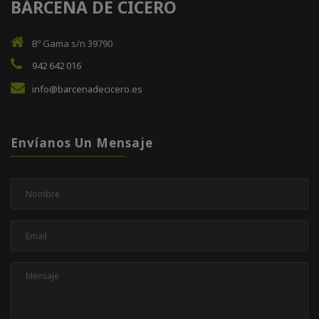
BÁRCENA DE CICERO
Bº Gama s/n 39790
942 642 016
info@barcenadecicero.es
Envíanos Un Mensaje