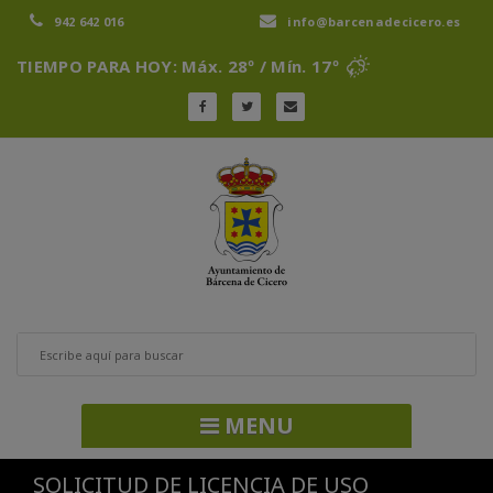
942 642 016
info@barcenadecicero.es
TIEMPO PARA HOY: Máx. 28º / Mín. 17º
MENU
SOLICITUD DE LICENCIA DE USO