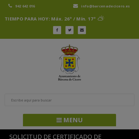
942 642 016
info@barcenadecicero.es
TIEMPO PARA HOY: Máx. 26º / Mín. 17º
MENU
SOLICITUD DE CERTIFICADO DE