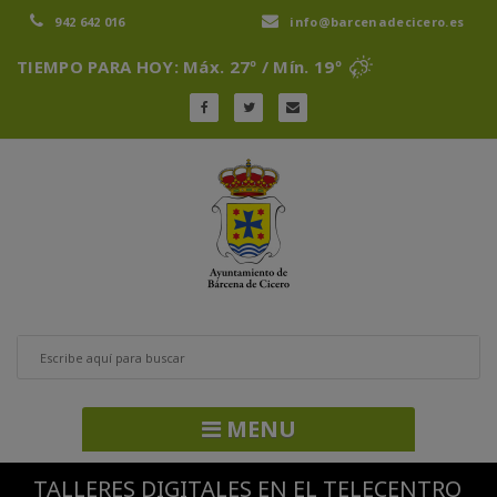
942 642 016
info@barcenadecicero.es
TIEMPO PARA HOY: Máx. 27º / Mín. 19º
MENU
TALLERES DIGITALES EN EL TELECENTRO