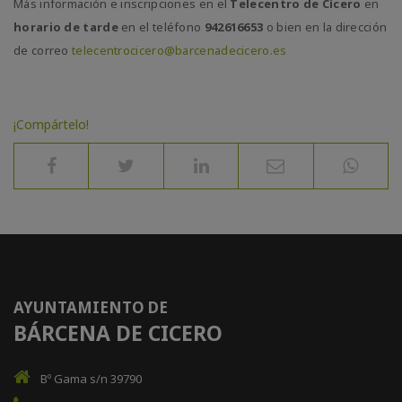
Más información e inscripciones en el
Telecentro de Cícero
en
horario de tarde
en el teléfono
942616653
o bien en la dirección
de correo
telecentrocicero@barcenadecicero.es
¡Compártelo!
AYUNTAMIENTO DE
BÁRCENA DE CICERO
Bº Gama s/n 39790