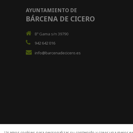
AYUNTAMIENTO DE
BÁRCENA DE CICERO
Bº Gama s/n 39790
942 642 016
info@barcenadecicero.es
Usamos cookies para personalizar su contenido y crear una mejor ex