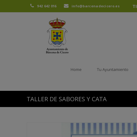
T
942 642 016
info@barcenadecicero.es
Home
Tu Ayuntamiento
TALLER DE SABORES Y CATA