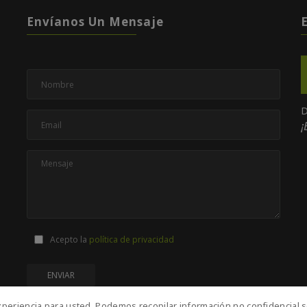
Envíanos Un Mensaje
D
¡
Acepto la
política de privacidad
periencia para usted. Podemos recopilar información no confidencial s