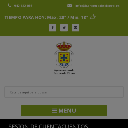
942 642 016
info@barcenadecicero.es
TIEMPO PARA HOY: Máx. 28º / Mín. 18º
MENU
SESION DE CUENTACUENTOS