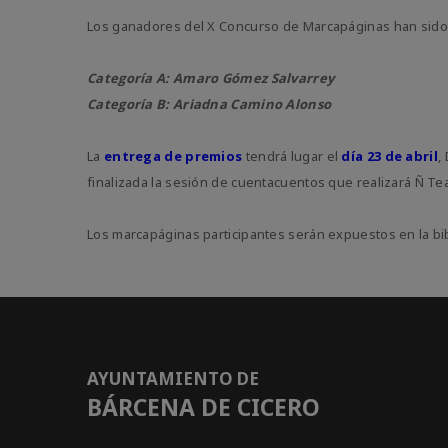
Los ganadores del X Concurso de Marcapáginas han sido
Categoría A: Amaro Gómez Salvarrey
Categoría B: Ariadna Camino Alonso
La
entrega de premios
tendrá lugar el
día 23 de abril
,
finalizada la sesión de cuentacuentos que realizará Ñ Tea
Los marcapáginas participantes serán expuestos en la bib
AYUNTAMIENTO DE
BÁRCENA DE CICERO