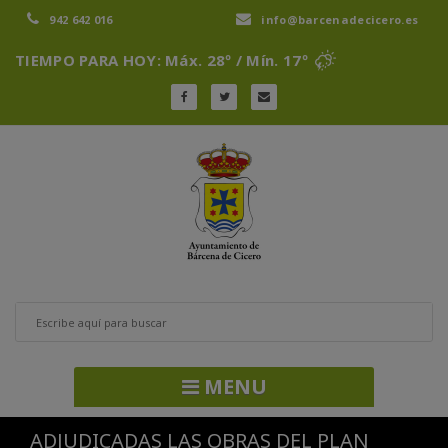
942 642 016
info@barcenadecicero.es
TIEMPO PARA HOY: Máx. 28º / Mín. 17º
MENU
ADJUDICADAS LAS OBRAS DEL PLAN